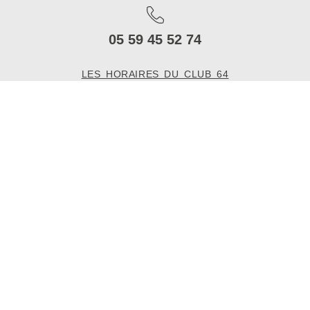
05 59 45 52 74
LES HORAIRES DU CLUB 64
Semaine 10H-14H | 17H-22H30
Week-End 10H-14H | 16H-20H
8 Rue de la Galupe, 64100 Bayonne
REJOIGNEZ-NOUS