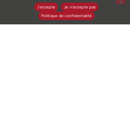
05 59 45 52 74
J'accepte
Je n'accepte pas
Politique de confidentialité
LES HORAIRES DU CLUB 64
Semaine 10H-14H | 17H-22H30
Week-End 10H-14H | 16H-20H
8 Rue de la Galupe, 64100 Bayonne
REJOIGNEZ-NOUS