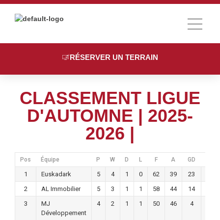
LE COMPLE
SPORTS & TARIFS
RÉSERVER UN TERRAIN
CLASSEMENT LIGUE
D'AUTOMNE | 2025-
2026 |
Pos
Équipe
P
W
D
L
F
A
GD
Pts
1
Euskadark
5
4
1
0
62
39
23
13
2
AL Immobilier
5
3
1
1
58
44
14
10
3
MJ
4
2
1
1
50
46
4
7
Développement